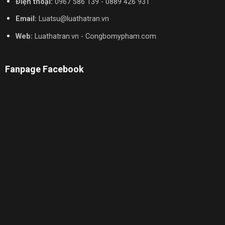
Điện thoại:
0967 586 139 - 0889 426 931
Email:
Luatsu@luathatran.vn
Web:
Luathatran.vn - Congbomypham.com
Fanpage Facebook